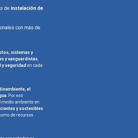
os de
instalación de
ionales con más de
tos, sistemas y
es y vanguardistas
,
 y seguridad
en cada
ioambiente, el
agua
. Por eso
l medio ambiente en
icientes y sostenibles
nsumo de recursos