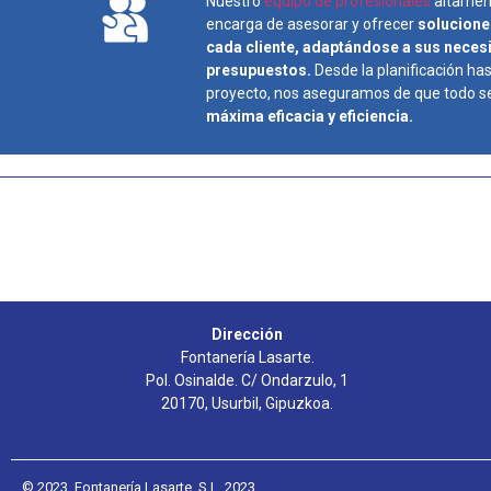
Nuestro
equipo de profesionales
altamen
encarga de asesorar y ofrecer
solucione
cada cliente, adaptándose a sus neces
presupuestos.
Desde la planificación has
proyecto, nos aseguramos de que todo se 
máxima eficacia y eficiencia.
Dirección
Fontanería Lasarte.
Pol. Osinalde. C/ Ondarzulo, 1
20170, Usurbil, Gipuzkoa.
© 2023. Fontanería Lasarte, S.L. 2023.